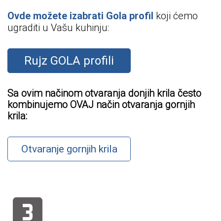
Ovde možete izabrati Gola profil
koji
ć
emo
ugraditi u Vašu kuhinju:
Rujz GOLA profili
Sa ovim načinom otvaranja donjih krila često
kombinujemo OVAJ način otvaranja gornjih
krila:
Otvaranje gornjih krila