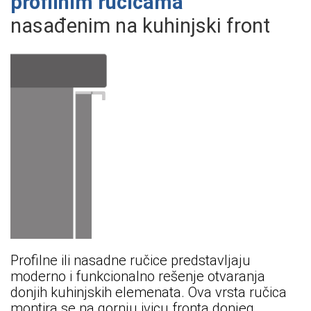
profilnim ručicama
nasađenim na kuhinjski front
Profilne ili nasadne ručice predstavljaju
moderno i funkcionalno rešenje otvaranja
donjih kuhinjskih elemenata. Ova vrsta ručica
montira se na gornju ivicu fronta donjeg