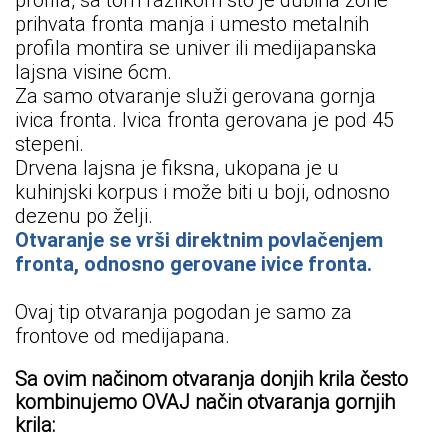
prihvata fronta manja i umesto metalnih
profila montira se univer ili medijapanska
lajsna visine 6cm.
Za samo otvaranje služi gerovana gornja
ivica fronta. Ivica fronta gerovana je pod 45
stepeni.
Drvena lajsna je fiksna, ukopana je u
kuhinjski korpus i može biti u boji, odnosno
dezenu po želji.
Otvaranje se vrši direktnim povla
č
enjem
fronta, odnosno gerovane ivice fronta.
Ovaj tip otvaranja pogodan je samo za
frontove od medijapana.
Sa ovim načinom otvaranja donjih krila često
kombinujemo OVAJ način otvaranja gornjih
krila: