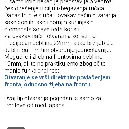
u samo krilo nekad je predstavljalo veoma
često rešenje u cilju izbegavanja ručica.
Danas to nije slučaj i ovakav način otvaranja
kako donjih tako i gornjih kuhinjskih
elemenata se sve ređe koristi.
Za ovakav način otvaranja koristimo
medijapan debljine 22mm kako bi žljeb bio
dublji i samim tim otvaranje jednostavnije.
Moguć je i žljeb na frontovima debljine
19mm, ali to ne praktikujemo zbog očite
manje funkcionalnosti.
Otvaranje se vrši direktnim povla
č
enjem
fronta, odnosno žljeba na frontu.
Ovaj tip otvaranja pogodan je samo za
frontove od medijapana.