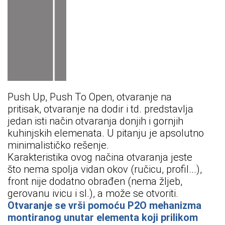
Push Up, Push To Open, otvaranje na
pritisak, otvaranje na dodir i td. predstavlja
jedan isti način otvaranja donjih i gornjih
kuhinjskih elemenata. U pitanju je apsolutno
minimalističko rešenje.
Karakteristika ovog načina otvaranja jeste
što nema spolja vidan okov (ručicu, profil...),
front nije dodatno obrađen (nema žljeb,
gerovanu ivicu i sl.), a može se otvoriti.
Otvaranje se vrši pomo
ć
u P2O mehanizma
montiranog unutar elementa koji prilikom