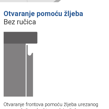
Otvaranje pomoću žljeba
Bez ručica
Otvaranje frontova pomoću žljeba urezanog