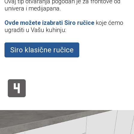
Ovaj tip otvaranja pogodan je za frontove od
univera i medijapana.
Ovde možete izabrati Siro ru
č
ice
koje
ć
emo
ugraditi u Vašu kuhinju:
Siro klasične ručice