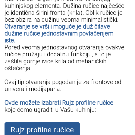
kuhinjskog elementa. Dužina ručice najčešće
je identična širini fronta (krila). Oblik ručice je
bez obzira na dužinu veoma minimalistički.
Otvaranje se vrši i moguće je duž čitave
dužine ručice jednostavnim povlačenjem
iste.
Pored veoma jednostavnog otvaranja ovakve
ručice pružaju i dodatnu funkciju, a to je
zaštita gornje ivice krila od mehaničkih
oštećenja.
Ovaj tip otvaranja pogodan je za frontove od
univera i medijapana.
Ovde možete izabrati Rujz profilne ručice
koje ćemo ugraditi u Vašu kuhinju:
Rujz profilne ručice