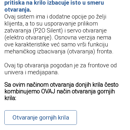
pritiska na krilo izbacuje isto u smeru
otvaranja
.
Ovaj sistem ima i dodatne opcije po želji
klijenta, a to su usporavanje prilikom
zatvaranja (P2O Silent) i servo otvaranje
(elektro otvaranje). Osnovna verzija nema
ove karakteristike već samo vrši funkciju
mehaničkog izbacivanja (otvaranja) fronta.
Ovaj tip otvaranja pogodan je za frontove od
univera i medijapana.
Sa ovim načinom otvaranja donjih krila često
kombinujemo OVAJ način otvaranja gornjih
krila:
Otvaranje gornjih krila