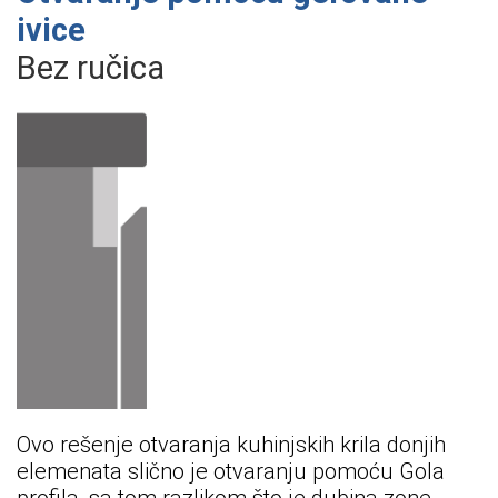
ivice
Bez ručica
Ovo rešenje otvaranja kuhinjskih krila donjih
elemenata slično je otvaranju pomoću Gola
profila, sa tom razlikom što je dubina zone