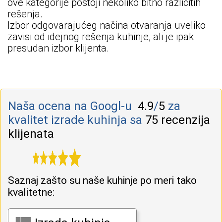
ove kategorije postoji nekoliko bitno različitih
rešenja.
Izbor odgovarajućeg načina otvaranja uveliko
zavisi od idejnog rešenja kuhinje, ali je ipak
presudan izbor klijenta.
Naša ocena na Googl-u
4.9
/
5
za
kvalitet izrade kuhinja sa
75 recenzija
klijenata
Saznaj zašto su naše kuhinje po meri tako
kvalitetne: