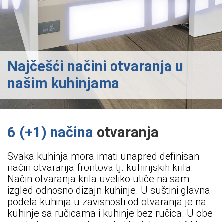
Najčešći načini otvaranja u
našim kuhinjama
6 (+1) načina
otvaranja
Svaka kuhinja mora imati unapred definisan
način otvaranja frontova tj. kuhinjskih krila.
Način otvaranja krila uveliko utiče na sam
izgled odnosno dizajn kuhinje. U suštini glavna
podela kuhinja u zavisnosti od otvaranja je na
kuhinje sa ručicama i kuhinje bez ručica. U obe