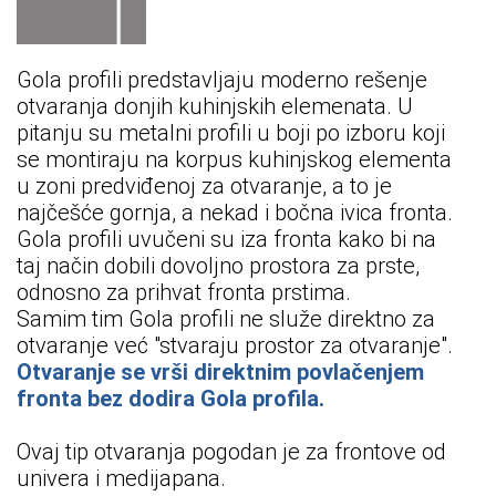
Gola profili predstavljaju moderno rešenje
otvaranja donjih kuhinjskih elemenata. U
pitanju su metalni profili u boji po izboru koji
se montiraju na korpus kuhinjskog elementa
u zoni predviđenoj za otvaranje, a to je
najčešće gornja, a nekad i bočna ivica fronta.
Gola profili uvučeni su iza fronta kako bi na
taj način dobili dovoljno prostora za prste,
odnosno za prihvat fronta prstima.
Samim tim Gola profili ne služe direktno za
otvaranje već "stvaraju prostor za otvaranje".
Otvaranje se vrši direktnim povla
č
enjem
fronta bez dodira Gola profila.
Ovaj tip otvaranja pogodan je za frontove od
univera i medijapana.