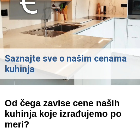
Saznajte sve o našim cenama
kuhinja
Od čega zavise cene naših
kuhinja koje izrađujemo po
meri?