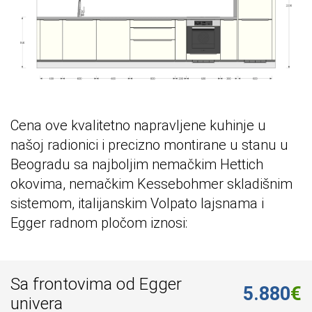
Cena ove kvalitetno napravljene kuhinje u
našoj radionici i precizno montirane u stanu u
Beogradu sa najboljim nemačkim Hettich
okovima, nemačkim Kessebohmer skladišnim
sistemom, italijanskim Volpato lajsnama i
Egger radnom pločom iznosi:
Sa frontovima od Egger
5.880
€
univera