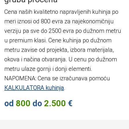
Cena naših kvalitetno napravljenih kuhinja po
meri iznosi od 800 evra za najekonomičniju
verziju pa sve do 2500 evra po dužnom metru
u premium klasi. Cene kuhinja po dužnom
metru zavise od projekta, izbora materijala,
okova i načina otvaranja. U cenu po dužnom
metru ulaze gornji i donji elementi.
NAPOMENA: Cena se izračunava pomoću
KALKULATORA kuhinja
.
od
800
do
2.500
€